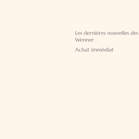
Aller
Les dernières nouvelles des
au
Wenner
contenu
Achat immédiat