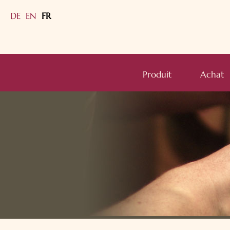
DE
EN
FR
submenu
submenu
Aller
au
Produit
Achat
submenu
contenu
submenu
submenu
submenu
submenu