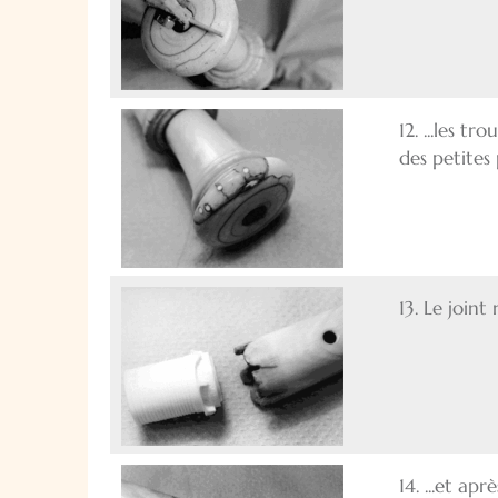
12. ...les t
des petites 
13. Le joint 
14. ...et apr