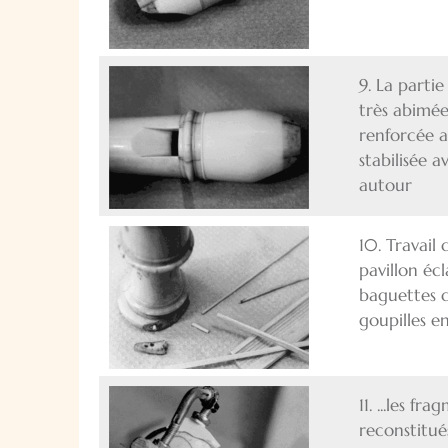
9. La parti
très abimée,
renforcée a
stabilisée a
autour
10. Travail 
pavillon écl
baguettes 
goupilles en 
11. ...les f
reconstitués