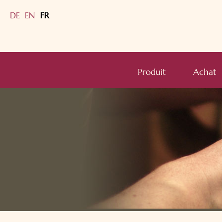
DE
EN
FR
submenu
submenu
Aller
au
Produit
Achat
submenu
contenu
submenu
submenu
submenu
submenu