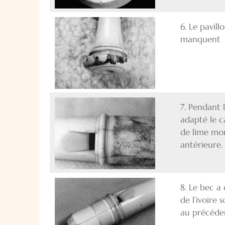
6. Le pavill
manquent
7. Pendant l
adapté le c
de lime mo
antérieure.
8. Le bec a
de l’ivoire
au précéde